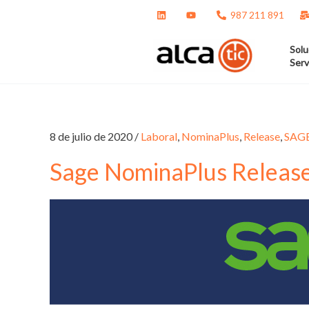
Ir
987 211 891
al
contenido
Solu
Serv
8 de julio de 2020
/
Laboral
,
NominaPlus
,
Release
,
SAG
Sage NominaPlus Releas