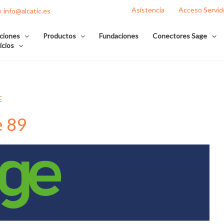
Asistencia
Acceso Servid
info@alcatic.es
ciones
Productos
Fundaciones
Conectores Sage
icios
E
e 89