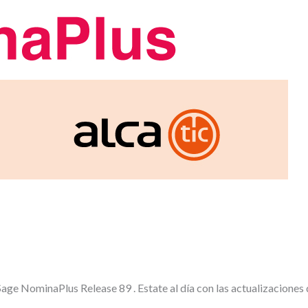
Sage NominaPlus Release 89 . Estate al día con las actualizaciones