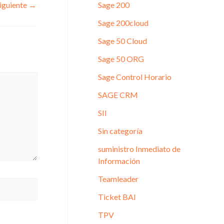
iguiente
→
Sage 200
Sage 200cloud
Sage 50 Cloud
Sage 50 ORG
Sage Control Horario
SAGE CRM
SII
Sin categoría
suministro Inmediato de
Información
Teamleader
Ticket BAI
TPV