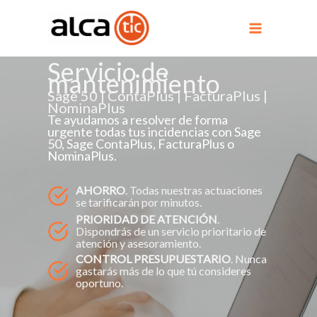
Ir
al
contenido
Servicio de
mantenimiento
Sage 50 | ContaPlus | FacturaPlus |
NominaPlus
Te ayudamos a resolver de forma
urgente todas tus incidencias con Sage
50, Sage ContaPlus, FacturaPlus o
NominaPlus.
AHORRO
. Todas nuestras actuaciones
se tarificarán por minutos.
PRIORIDAD DE ATENCIÓN
.
Dispondrás de un servicio prioritario de
atención y asesoramiento.
CONTROL PRESUPUESTARIO
. Nunca
gastarás más de lo que tú consideres
oportuno.