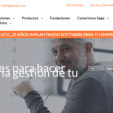
Asistencia
Acceso Servid
info@alcatic.es
ciones
Productos
Fundaciones
Conectores Sage
icios
LCATIC, 25 AÑOS IMPLANTANDO SOFTWARE PARA TU EMPRE
es para hacer
 la gestión de tu