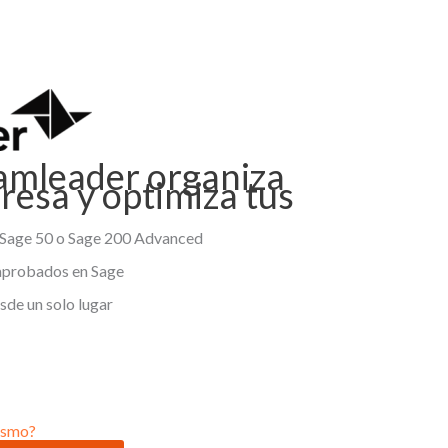
mleader organiza
resa y optimiza tus
, Sage 50 o Sage 200 Advanced
 aprobados en Sage
sde un solo lugar
ismo?