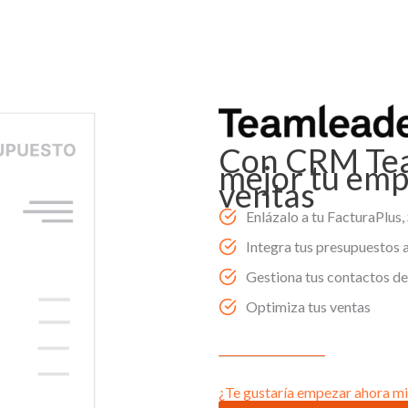
Con CRM Tea
mejor tu emp
ventas
Enlázalo a tu FacturaPlus
Integra tus presupuestos
Gestiona tus contactos de
Optimiza tus ventas
¿Te gustaría empezar ahora m