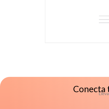
Conecta t
Lleva