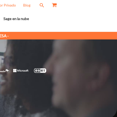
Buscar
or Privado
Blog
Sage en la nube
SA ·