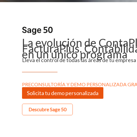
La evolución de ContaPl
FacturaPlus. Contabilid
en un único programa
Lleva el control de todas las áreas de tu empresa
PRECONSULTORÍA Y DEMO PERSONALIZADA GRA
Solicita tu demo personalizada
Descubre Sage 50