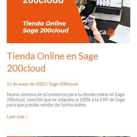
Tienda Online en Sage
200cloud
11 de mayo de 2020
/
Sage 200cloud
Nuevo sistema de eCommerce para tu tienda online en Sage
200cloud, solución que se adapata al 100% a tu ERP de Sage
para que puedas vender de forma online.
Tienda
Leer más »
Online
en
Sage