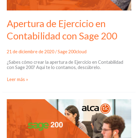
Apertura de Ejercicio en
Contabilidad con Sage 200
21 de diciembre de 2020
/
Sage 200cloud
¿Sabes cómo crear la apertura de Ejercicio en Contabilidad
con Sage 200? Aquí te lo contamos, descúbrelo.
Apertura
Leer más »
de
Ejercicio
en
Contabilidad
con
Sage
200