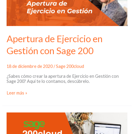
Apertura de Ejercicio en
Gestión con Sage 200
18 de diciembre de 2020
/
Sage 200cloud
¿Sabes cómo crear la apertura de Ejercicio en Gestión con
Sage 200? Aquí te lo contamos, descúbrelo.
Apertura
Leer más »
de
Ejercicio
en
Gestión
con
Sage
200