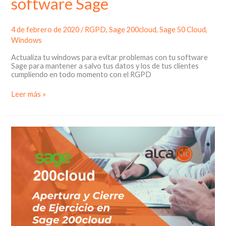
software Sage
4 de febrero de 2020
/
RGPD
,
Sage 200cloud
,
Sage 50 Cloud
,
Windows
Actualiza tu windows para evitar problemas con tu software
Sage para mantener a salvo tus datos y los de tus clientes
cumpliendo en todo momento con el RGPD
Actualiza
Leer más »
windows
para
evitar
problemas
con
tu
software
Sage