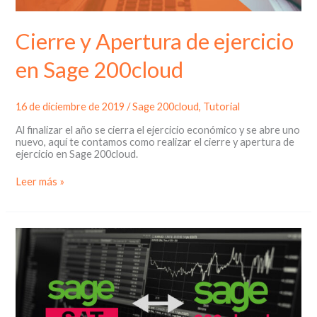
Cierre y Apertura de ejercicio
en Sage 200cloud
16 de diciembre de 2019
/
Sage 200cloud
,
Tutorial
Al finalizar el año se cierra el ejercicio económico y se abre uno
nuevo, aquí te contamos como realizar el cierre y apertura de
ejercicio en Sage 200cloud.
Cierre
Leer más »
y
Apertura
de
ejercicio
en
Sage
200cloud