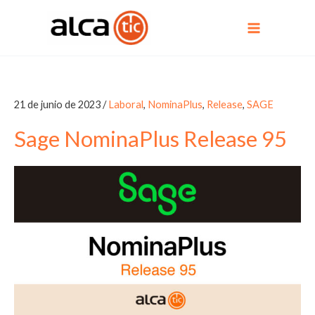
Ir
al
contenido
21 de junio de 2023
/
Laboral
,
NominaPlus
,
Release
,
SAGE
Sage NominaPlus Release 95