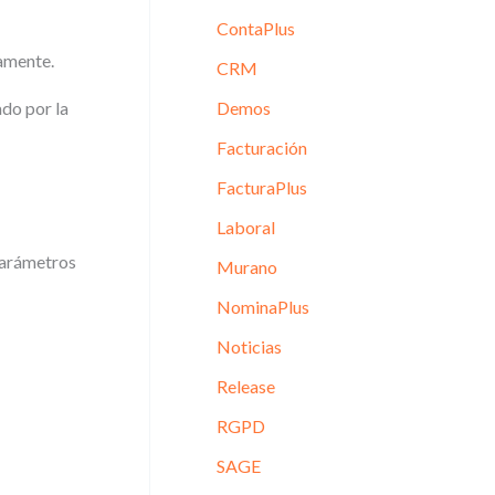
ContaPlus
iamente.
CRM
ado por la
Demos
Facturación
FacturaPlus
Laboral
Parámetros
Murano
NominaPlus
Noticias
Release
RGPD
SAGE