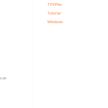
TPVPlus
Tutorial
Windows
s un