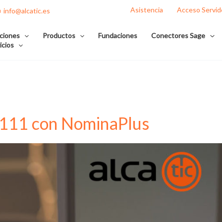
Asistencia
Acceso Servid
info@alcatic.es
ciones
Productos
Fundaciones
Conectores Sage
icios
 111 con NominaPlus