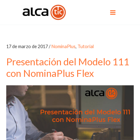
Ir
al
contenido
17 de marzo de 2017
/
NominaPlus
,
Tutorial
Presentación del Modelo 111
con NominaPlus Flex