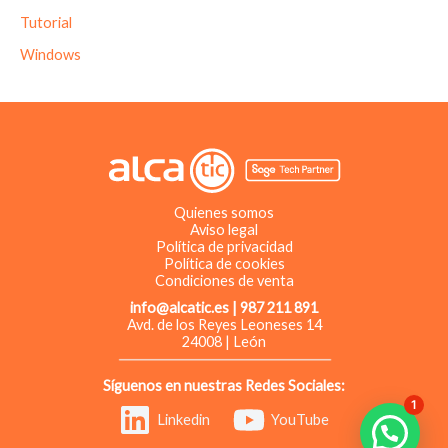
Tutorial
Windows
Quienes somos
Aviso legal
Política de privacidad
Política de cookies
Condiciones de venta
info@alcatic.es | 987 211 891
Avd. de los Reyes Leoneses 14
24008 | León
Síguenos en nuestras Redes Sociales:
1
Linkedin
YouTube