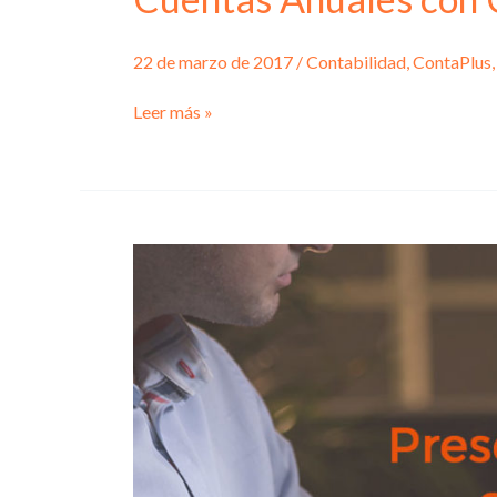
22 de marzo de 2017
/
Contabilidad
,
ContaPlus
Cuentas
Leer más »
Anuales
con
ContaPlus
Flex