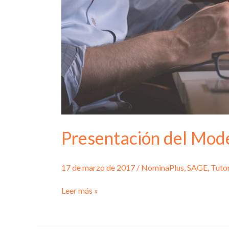
Presentación del Mod
17 de marzo de 2017
/
NominaPlus
,
SAGE
,
Tutor
Presentación
Leer más »
del
Modelo
111
con