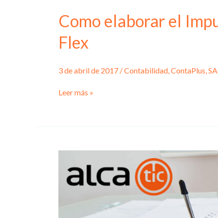
Como elaborar el Imp
Flex
3 de abril de 2017
/
Contabilidad
,
ContaPlus
,
SA
Como
Leer más »
elaborar
el
Impuesto
de
Sociedades
con
ContaPlus
Flex