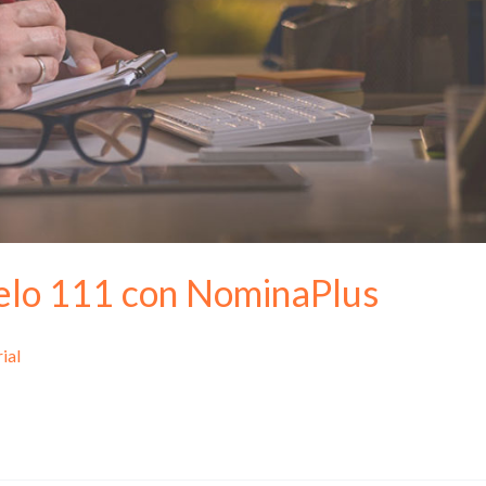
elo 111 con NominaPlus
ial