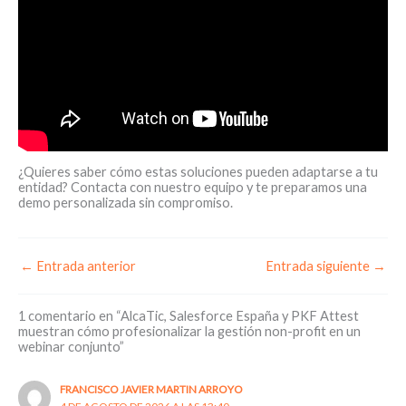
¿Quieres saber cómo estas soluciones pueden adaptarse a tu
entidad? Contacta con nuestro equipo y te preparamos una
demo personalizada sin compromiso.
←
Entrada anterior
Entrada siguiente
→
1 comentario en “AlcaTic, Salesforce España y PKF Attest
muestran cómo profesionalizar la gestión non-profit en un
webinar conjunto”
FRANCISCO JAVIER MARTIN ARROYO