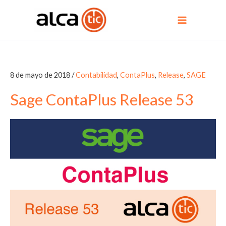
Ir
al
contenido
8 de mayo de 2018
/
Contabilidad
,
ContaPlus
,
Release
,
SAGE
Sage ContaPlus Release 53