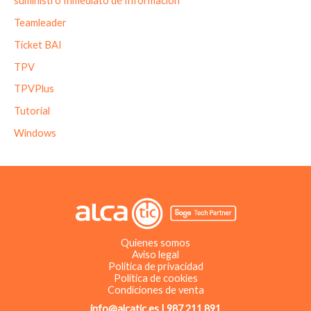
suministro Inmediato de Información
Teamleader
Ticket BAI
TPV
TPVPlus
Tutorial
Windows
Quienes somos
Aviso legal
Política de privacidad
Política de cookies
Condiciones de venta
info@alcatic.es | 987 211 891